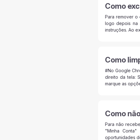
Como excl
Para remover o 
logo depois na 
instruções. Ao ex
Como limp
#No Google Chro
direito da tela
marque as opçõe
Como não 
Para não recebe
"Minha Conta"
oportunidades de