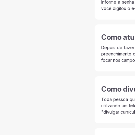
Informe a senha
você digitou o e-
Como atua
Depois de fazer
preenchimento c
focar nos campos
Como divu
Toda pessoa que
utilizando um li
"divulgar currícu